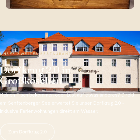
UNSER ZWEITES RESTAURANT
Dorfkrug 2.0 in
Großkoschen
Keinen Tisch bekommen oder Lust auf etwas anderes? Direkt
am Senftenberger See erwartet Sie unser Dorfkrug 2.0 –
inklusive Ferienwohnungen direkt am Wasser.
Zum Dorfkrug 2.0