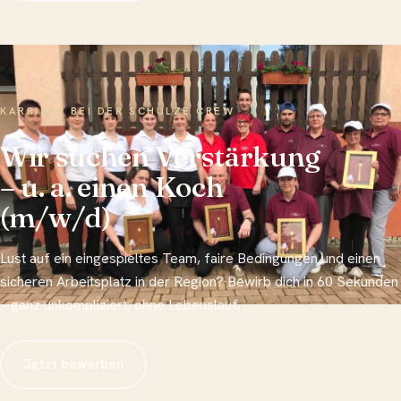
KARRIERE BEI DER SCHULZE CREW
Wir suchen Verstärkung
– u. a. einen Koch
(m/w/d)
Lust auf ein eingespieltes Team, faire Bedingungen und einen
sicheren Arbeitsplatz in der Region? Bewirb dich in 60 Sekunden
– ganz unkompliziert, ohne Lebenslauf.
Jetzt bewerben