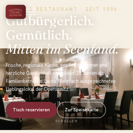
HOTEL & RESTAURANT · SEIT 1996
Gutbürgerlich.
Gemütlich.
Mitten im Seenland.
Frische, regionale Küche, gepflegte Zimmer und
herzliche Gastlichkeit – seit über 25 Jahren als
Familienbetrieb in Lauta. Mehrfach ausgezeichnetes
Lieblingslokal der Oberlausitz.
Tisch reservieren
Zur Speisekarte
SCROLLEN